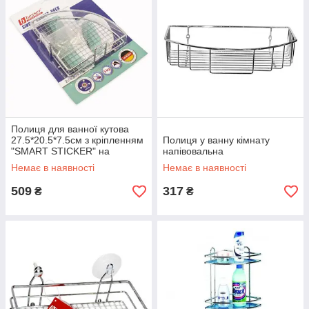
Полиця для ванної кутова
27.5*20.5*7.5см з кріпленням
Полиця у ванну кімнату
"SMART STICKER" на
напівовальна
блістері
Немає в наявності
Немає в наявності
509
317
₴
₴