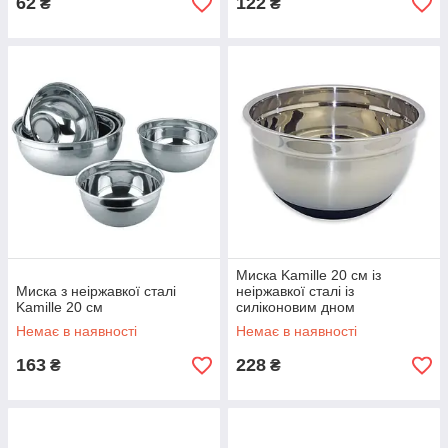
62
122
₴
₴
Миска Kamille 20 см із
Миска з неіржавкої сталі
неіржавкої сталі із
Kamille 20 см
силіконовим дном
Немає в наявності
Немає в наявності
163
228
₴
₴