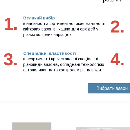
1.
Великий вибір
2.
в наявності асортиментної різноманітності
квіткових вазонів і кашпо для орхідей у
різних колірних варіаціях.
3.
4.
Спеціальні властивості
в асортименті представлені спеціальні
різновиди вазонів, обладнані технологією
автополивання та контролем рівня води.
Вибрати вазон