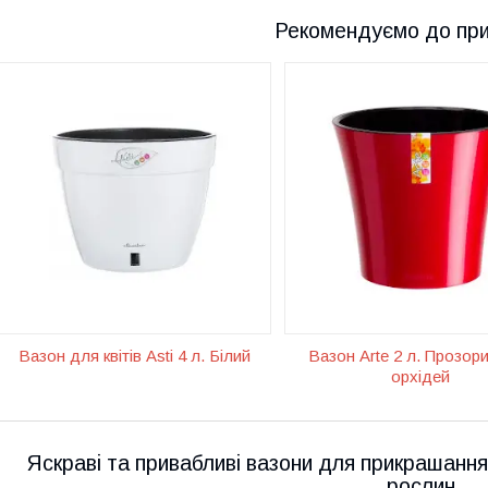
Рекомендуємо до пр
Спеціальний прозорий вазон із
Унікальне прозоре каш
дренажною системою для
орхідей об'ємом 2 літри
орхідей. Складається з кашпо
обладнане фітильним
та вазона-вкладки. Висота
автополісом, дренажн
виробу — 15 см, діаметр — 16.5
системою та спеціальн
см, об'єм — 2 л.
функцією контролю вод
Вазон для квітів Asti 4 л. Білий
Вазон Arte 2 л. Прозор
орхідей
Яскраві та привабливі вазони для прикрашанн
рослин