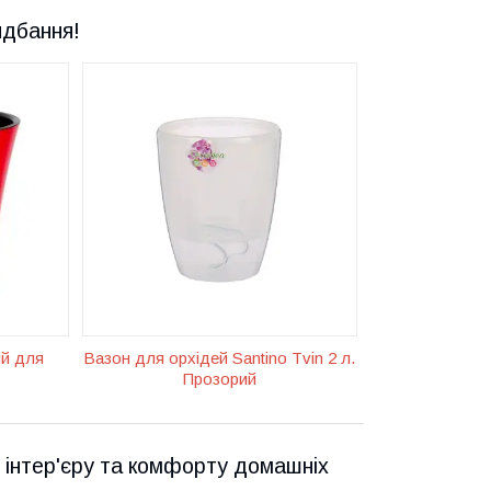
идбання!
по для
,
ою
ою
и.
ий для
Вазон для орхідей Santino Tvin 2 л.
Прозорий
я інтер'єру та комфорту домашніх