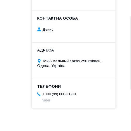
Денис
Оригінальний квітковий вазон,
обладнаний спеціальною
системою автополивання й
індикатором рівня води, що
забезпечує оптимальний догляд
Минимальный заказ 250 гривен,
і ріст рослин. Об'єм вазона — 4
Одеса, Україна
л.
+380 (99) 000-31-80
vider