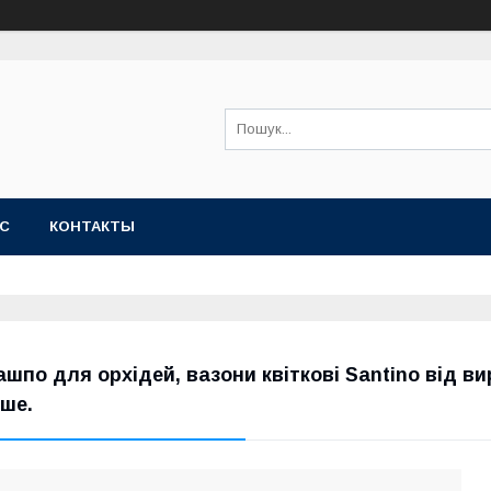
АС
КОНТАКТЫ
ашпо для орхідей, вазони квіткові Santino від в
нше.