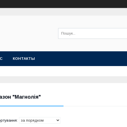
АС
КОНТАКТЫ
азон "Магнолія"