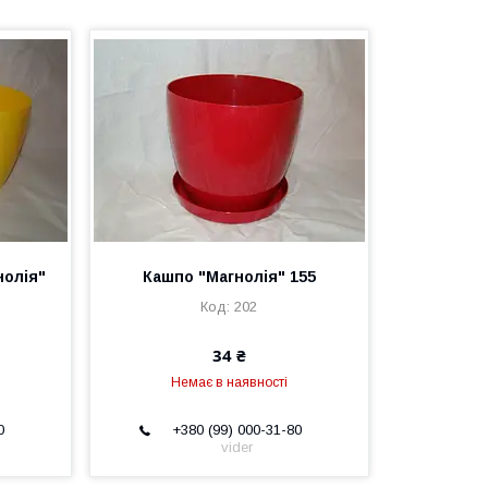
нолія"
Кашпо "Магнолія" 155
202
34 ₴
Немає в наявності
0
+380 (99) 000-31-80
vider