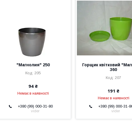
"Магнолия" 250
Горщик квітковий "Маг
360
205
207
94 ₴
191 ₴
Немає в наявності
Немає в наявності
+380 (99) 000-31-80
+380 (99) 000-31-8
vider
vider