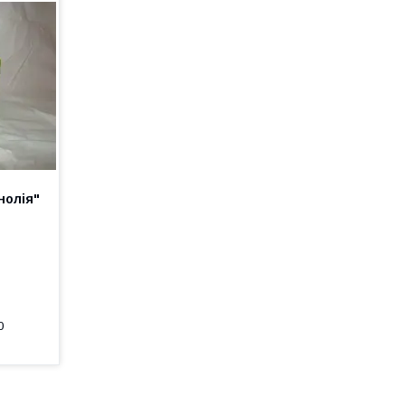
нолія"
0