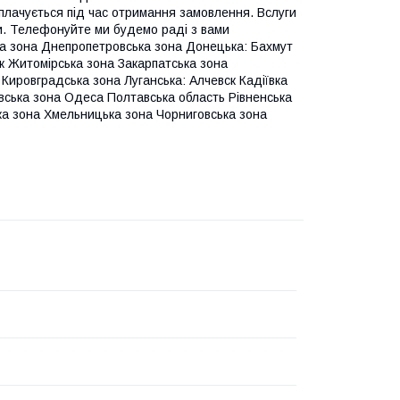
плачується під час отримання замовлення. Вслуги
ти. Телефонуйте ми будемо раді з вами
ька зона Днепропетровська зона Донецька: Бахмут
к Житомірська зона Закарпатська зона
 Кировградська зона Луганська: Алчевск Кадіївка
вська зона Одеса Полтавська область Рівненська
ка зона Хмельницька зона Чорниговська зона