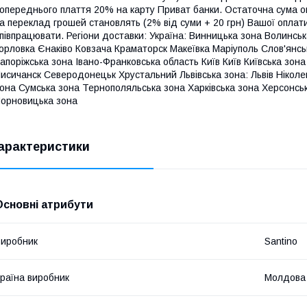
опереднього плаття 20% на карту Приват банки. Остаточна сума о
а переклад грошей становлять (2% від суми + 20 грн) Вашої опла
півпрацювати. Регіони доставки: Україна: Винницька зона Волинс
орловка Єнаківо Ковзача Краматорск Макеївка Маріуполь Слов'янсь
апоріжська зона Івано-Франковська область Київ Київ Київська зона
исичанск Северодонецьк Хрустальний Львівська зона: Львів Ніколе
она Сумська зона Тернополяльська зона Харківська зона Херсонсь
орновицька зона
арактеристики
Основні атрибути
иробник
Santino
раїна виробник
Молдова