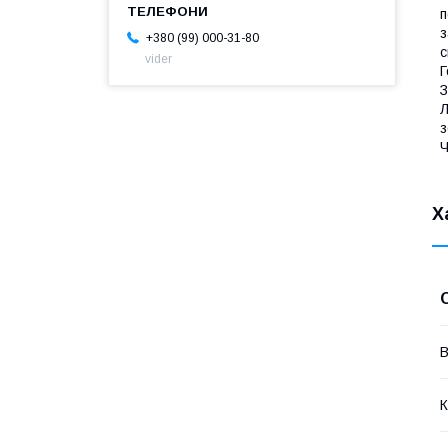
п
з
+380 (99) 000-31-80
с
vider
Г
З
Л
з
Ч
Х
В
К