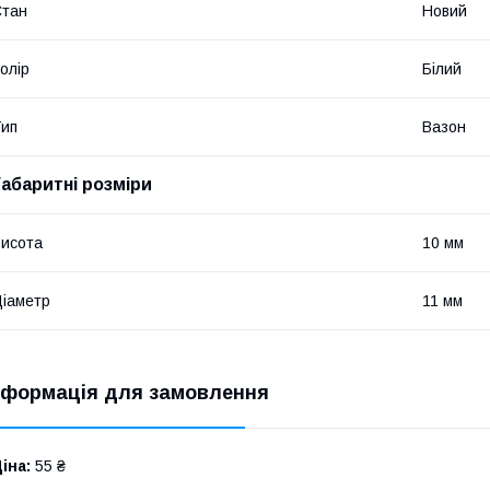
Стан
Новий
олір
Білий
ип
Вазон
Габаритні розміри
исота
10 мм
іаметр
11 мм
нформація для замовлення
іна:
55 ₴