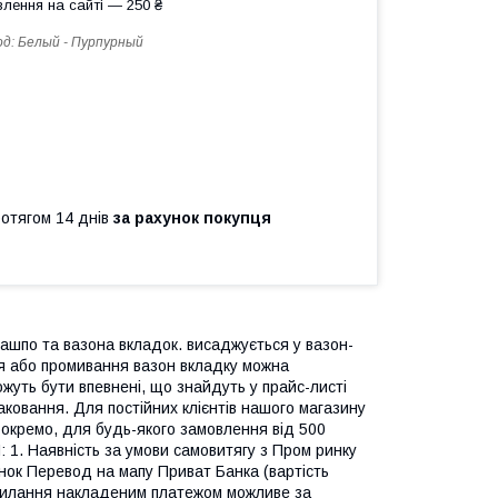
лення на сайті — 250 ₴
од:
Белый - Пурпурный
ротягом 14 днів
за рахунок покупця
 кашпо та вазона вкладок. висаджується у вазон-
ня або промивання вазон вкладку можна
жуть бути впевнені, що знайдуть у прайс-листі
аковання. Для постійних клієнтів нашого магазину
окремо, для будь-якого замовлення від 500
Наявність за умови самовитягу з Пром ринку
унок Перевод на мапу Приват Банка (вартість
дсилання накладеним платежом можливе за