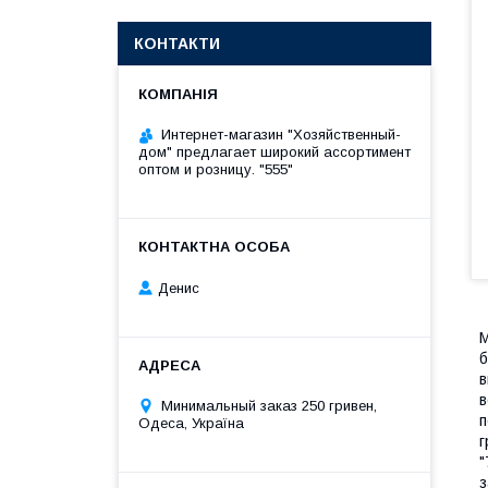
КОНТАКТИ
Интернет-магазин "Хозяйственный-
дом" предлагает широкий ассортимент
оптом и розницу. "555"
Денис
М
б
в
в
Минимальный заказ 250 гривен,
п
Одеса, Україна
г
"
з