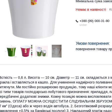
Мінімальна сума замов
Немає в наявності
К
+380 (99) 000-31-80
vider
повернення товару п
істкість — 0,6 л. Висота — 10 см. Діаметр — 11 см. складається з
ракла і вставляється в кашпо. Для уникнення надмірного поливан
итягнути. Ми постійно розширюємо продукцію, тому наші клієнти мо
сі типи товарів господарсько-побутового призначення: приладдя, п
ередбачені додаткові знижки. Кожну позицію можна висловлювати 
ривень. ОПЛАТУ МОЖНА ОСУЩЕСТИТИ СЛІДУВАЛЬНІМ ЗБРУЗОМ: 1. 
7 км" (Одеса) або ж через водія автобуса. 2. Безготівковий розрах
амовлення +0.5% за банківські послуги) 3. Накладений платіж на