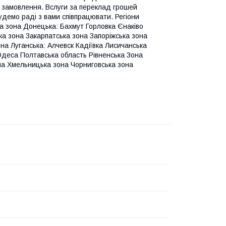
я замовлення. Вслуги за переклад грошей
удемо раді з вами співпрацювати. Регіони
а зона Донецька: Бахмут Горловка Єнаківо
а зона Закарпатська зона Запоріжська зона
она Луганська: Алчевск Кадіївка Лисичанська
Одеса Полтавська область Рівненська Зона
на Хмельницька зона Чорниговська зона