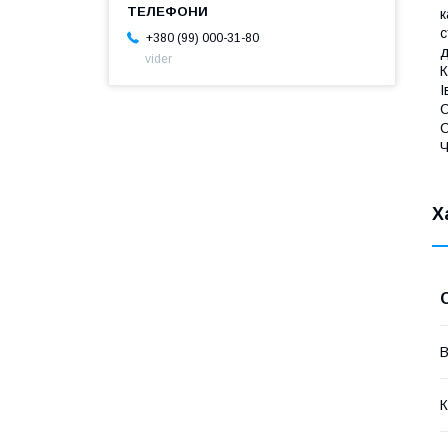
к
с
+380 (99) 000-31-80
д
vider
К
І
С
С
Ч
Х
В
К