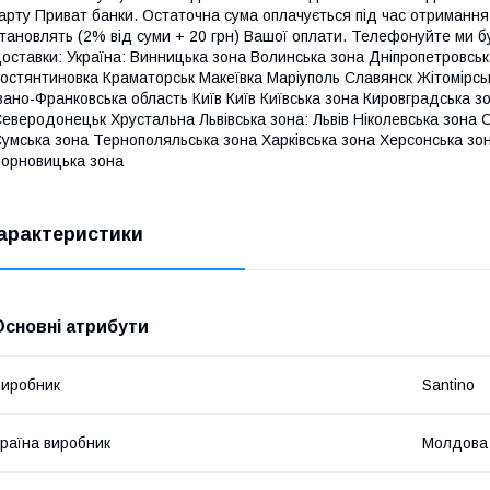
арту Приват банки. Остаточна сума оплачується під час отриманн
тановлять (2% від суми + 20 грн) Вашої оплати. Телефонуйте ми б
оставки: Україна: Винницька зона Волинська зона Дніпропетровськ
остянтиновка Краматорськ Макеївка Маріуполь Славянск Жітомірськ
вано-Франковська область Київ Київ Київська зона Кировградська з
еверодонецьк Хрустальна Львівська зона: Львів Ніколевська зона 
умська зона Тернополяльська зона Харківська зона Херсонська зо
орновицька зона
арактеристики
Основні атрибути
иробник
Santino
раїна виробник
Молдова