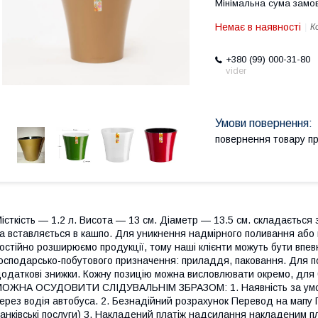
Мінімальна сума замов
Немає в наявності
К
+380 (99) 000-31-80
vider
повернення товару п
істкість — 1.2 л. Висота — 13 см. Діаметр — 13.5 см. складається 
а вставляється в кашпо. Для уникнення надмірного поливання або
остійно розширюємо продукції, тому наші клієнти можуть бути впевн
осподарсько-побутового призначення: приладдя, паковання. Для по
одаткові знижки. Кожну позицію можна висловлювати окремо, для
ОЖНА ОСУДОВИТИ СЛІДУВАЛЬНІМ ЗБРАЗОМ: 1. Наявність за умови 
ерез водія автобуса. 2. Безнадійний розрахунок Перевод на мапу 
анківські послуги) 3. Накладений платіж надсилання накладеним 