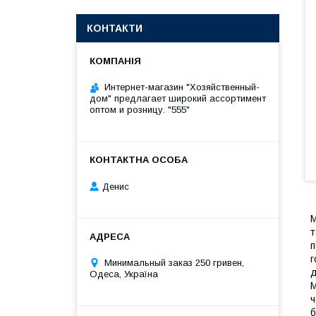
КОНТАКТИ
Интернет-магазин "Хозяйственный-
дом" предлагает широкий ассортимент
оптом и розницу. "555"
Денис
М
т
п
г
Минимальный заказ 250 гривен,
д
Одеса, Україна
М
ч
б