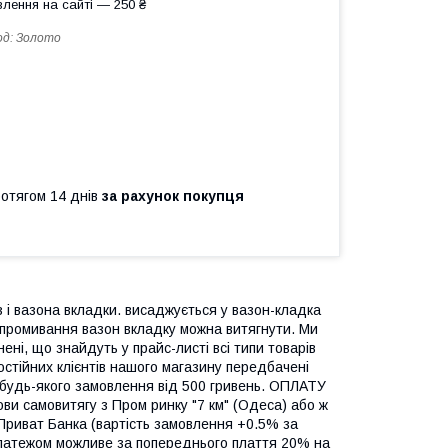
лення на сайті — 250 ₴
од:
Золото
ротягом 14 днів
за рахунок покупця
з і вазона вкладки. висаджується у вазон-кладка
 промивання вазон вкладку можна витягнути. Ми
ені, що знайдуть у прайс-листі всі типи товарів
стійних клієнтів нашого магазину передбачені
 будь-якого замовлення від 500 гривень. ОПЛАТУ
самовитягу з Пром ринку "7 км" (Одеса) або ж
Приват Банка (вартість замовлення +0.5% за
платежом можливе за попереднього плаття 20% на