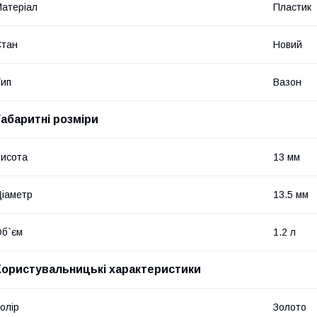
атеріал
Пластик
Стан
Новий
ип
Вазон
Габаритні розміри
исота
13 мм
іаметр
13.5 мм
б`єм
1.2 л
Користувальницькі характеристики
олір
Золото