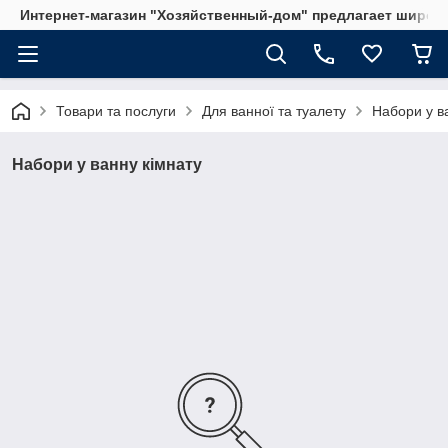
Интернет-магазин "Хозяйственный-дом" предлагает широки
Товари та послуги
Для ванної та туалету
Набори у в
Набори у ванну кімнату