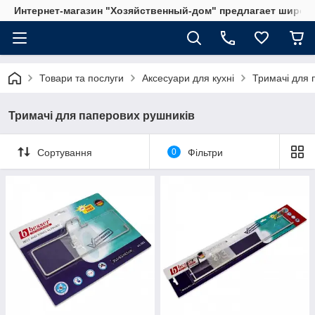
Интернет-магазин "Хозяйственный-дом" предлагает широки
Товари та послуги
Аксесуари для кухні
Тримачі для 
Тримачі для паперових рушників
Сортування
0
Фільтри