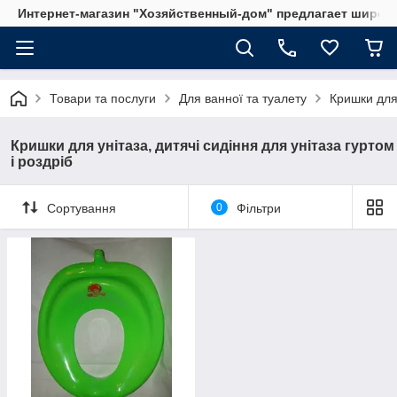
Интернет-магазин "Хозяйственный-дом" предлагает широки
Товари та послуги
Для ванної та туалету
Кришки для 
Кришки для унітаза, дитячі сидіння для унітаза гуртом
і роздріб
Сортування
0
Фільтри