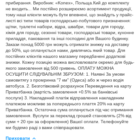
прибирання. Виробник: «Konex», Польща.Кий до комплекту
не входить... Ми постійно розширюємо асортимент продукції,
тому наші клієнти можуть бути впевнені, що знайдуть у прайс-
листі всі типи товарів господарсько-побутового призначення:
щітки, туалетні набори, відра, швабри, товари для городу,
хімія для городу, сезонні товари, господарські товари, кухонне
приладдя, паковання та інші господині для Вашого будинку.
Закази понад 5000 грн можуть отримати знижку на доставку
до 50%, що оплачується нами, дивлячись який товар. Для
постійних клієнтів нашого магазину передбачені додаткові
знижки. Кожну позицію можна висловлювати окремо для будь-
якого замовлення від 500 гривень. ОПЛАТУ МОЖНА
ОСУЩИТИ СЛІДУВАЛЬНІМ ЗБРУЗОМ: 1. Наявні За умови
самовитягу з промринка "7 км" (Одеса) або ж через водія
автобуса. 2. Безготівковий розрахунок Переведення на карту
Приватбанка (вартість замовлення +0.5% за банківські
послуги) 3. Накладений платіж відправлення накладеним
платежом можливе за попереднього плаття 20% на карту
Приватбанка. Остаточна сума оплачується під час отримання
замовлення. Вуслуги за переклад грошей становлять (2% від
суми + 20 грн за оформлення) Вашої оплати. Телефонуйте
ми будемо раді з вами співпрацювати.
Приховати