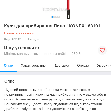
Куля для прибирання Пило "KONEX" 63101
Немає в наявності
Код: 63101
Роздріб
Ціну уточнюйте
Мінімальна сума замовлення на сайті — 250 ₴
Опис
Характеристики
Доставка
Оплата
Умови п
Опис
Чудовий пензель кулястої форми може стати вашим
незамінним помічником під час прибирання пилу вдома або в
офісі. Знімна телескопічна ручка допоможе вам дістатися до
найважчих місць, дасть змогу відмовитися від використання
драбини, табуреток та інших допоміжних засобів під час