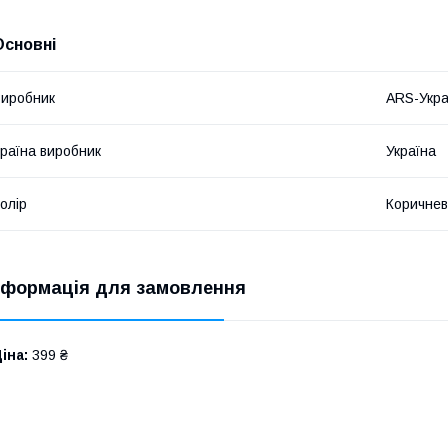
Основні
иробник
ARS-Укра
раїна виробник
Україна
олір
Коричне
нформація для замовлення
іна:
399 ₴