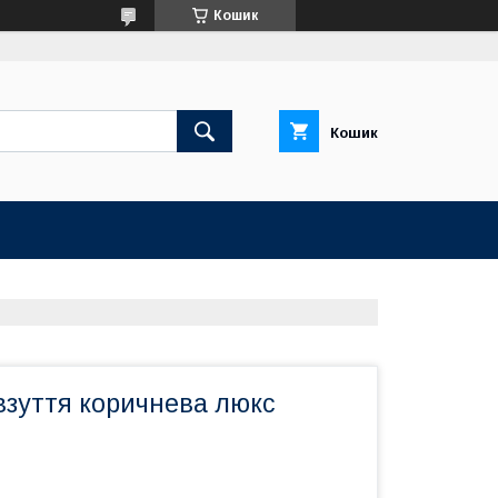
Кошик
Кошик
взуття коричнева люкс