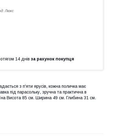
од:
Люкс
ротягом 14 днів
за рахунок покупця
дається з п'яти ярусів, кожна поличка має
авка під парасольку, зручна та практична в
їна Висота 85 см. Ширина 49 см. Глибина 31 см.