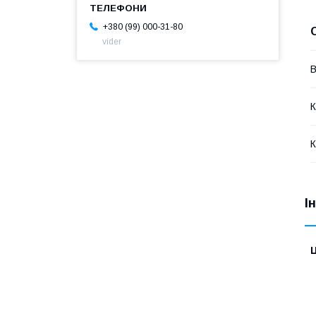
+380 (99) 000-31-80
vider
В
К
К
І
Ц