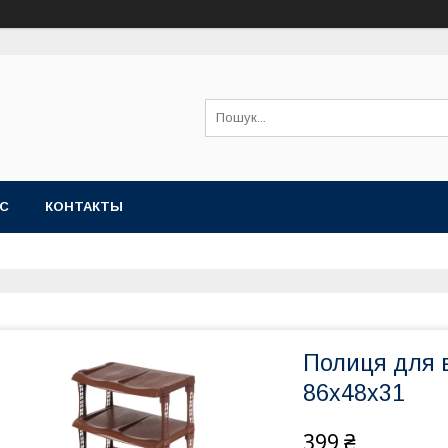
АС
КОНТАКТЫ
Полиця для 
86х48х31
399 ₴