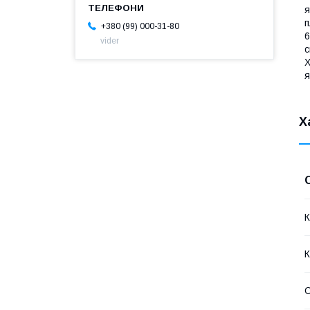
я
п
+380 (99) 000-31-80
6
vider
с
Х
я
Х
К
К