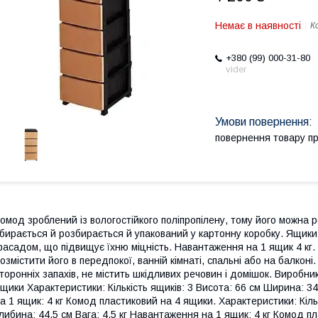
Немає в наявності
К
+380 (99) 000-31-80
vider
повернення товару п
омод зроблений із вологостійкого поліпропілену, тому його можна ро
бирається й розбирається й упакований у картонну коробку. Ящики
асадом, що підвищує їхню міцність. Навантаження на 1 ящик 4 кг.
озмістити його в передпокої, ванній кімнаті, спальні або на балконі
торонніх запахів, не містить шкідливих речовин і домішок. Виробник
щики Характеристики: Кількість ящиків: 3 Висота: 66 см Ширина: 34
а 1 ящик: 4 кг Комод пластиковий на 4 ящики. Характеристики: Кіль
либина: 44,5 см Вага: 4,5 кг Навантаження на 1 ящик: 4 кг Комод п