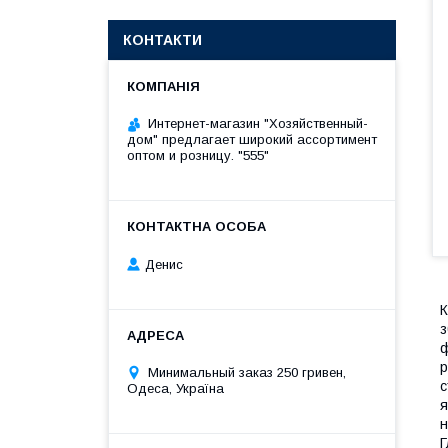
КОНТАКТИ
Интернет-магазин "Хозяйственный-
дом" предлагает широкий ассортимент
оптом и розницу. "555"
Денис
К
з
ф
р
Минимальный заказ 250 гривен,
с
Одеса, Україна
я
н
Г