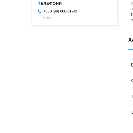
з
п
+380 (99) 000-31-80
з
vider
с
Х
К
Т
К