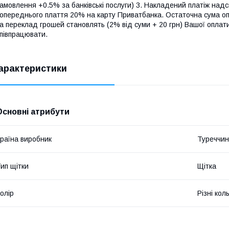
амовлення +0.5% за банківські послуги) 3. Накладений платіж на
опереднього плаття 20% на карту Приватбанка. Остаточна сума оп
а переклад грошей становлять (2% від суми + 20 грн) Вашої опла
півпрацювати.
арактеристики
Основні атрибути
раїна виробник
Туреччи
ип щітки
Щітка
олір
Різні кол