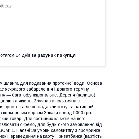
од:
162
ротягом 14 днів
за рахунок покупця
ям шланга для подавання проточної води. Основа
дає яскравого забарвлення і довгого терміну
рання — багатофункціональне. Дереня (палицю)
ціною та якістю. Зручна та практична в
ля просто та легко надає чистоту та затишок!
 із кольоровим ворсом Закази понад 5000 грн.
кий товар. Для постійних клієнтів нашого
овлювати окремо, для будь-якого замовлення від
 1. Наявні За умови самовитягу з промринка
хунок Переведення на карту Приватбанка (вартість