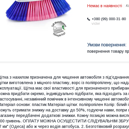
Немає в наявності
К
+380 (99) 000-31-80
vider
повернення товару п
ітка з нахилом призначена для чищення автомобіля з під'єднанн
ітки виготовлена з міцного пластику, ворс із поліпропілену, що на
ксплуатації. Щітка має свої властивості для призначеного приби
ожна придбати окремо, індивідуально підібрати, яка підходить за 
астосуванні, незамінний помічник в інтенсивному чищенні автомобі
атеріал основи: пластик Матеріал щітки: поліпропілен Колір: білий
ожуть отримати знижку на доставку до 50%, годуючи нами, попри я
агазину передбачені додаткові знижки. Кожну позицію можна висл
00 гривень. ОПЛАТУ МОЖНА ОСУЩЕСТИТИ СЛІДУВАЛЬНІМ ЗБРУЗОМ:
7 км" (Одеса) або ж через водія автобуса. 2. Безготівковий розра