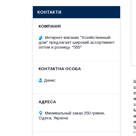
КОНТАКТИ
Интернет-магазин "Хозяйственный-
дом" предлагает широкий ассортимент
оптом и розницу. "555"
Денис
Щ
щ
е
м
з
М
Минимальный заказ 250 гривен,
м
Одеса, Україна
м
5
"