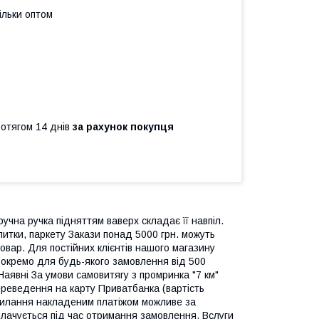
ільки оптом
ротягом 14 днів
за рахунок покупця
учна ручка підняттям ваверх складає її навпіл.
литки, паркету Закази понад 5000 грн. можуть
овар. Для постійних клієнтів нашого магазину
окремо для будь-якого замовлення від 500
ні За умови самовитягу з промринка "7 км"
ереведення на карту Приватбанка (вартість
дсилання накладеним платіжом можливе за
лачується під час отримання замовлення. Вслуги