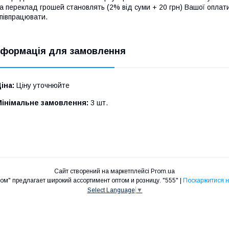
а переклад грошей становлять (2% від суми + 20 грн) Вашої опла
півпрацювати.
нформація для замовлення
іна:
Ціну уточнюйте
Мінімальне замовлення:
3 шт.
Сайт створений на маркетплейсі
Prom.ua
Интернет-магазин "Хозяйственный-дом" предлагает широкий ассортимент оптом и розницу. "555" |
Поскаржитися н
Select Language
▼