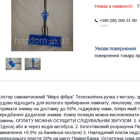
Немає в наявності
Т
+380 (99) 000-31-80
vider
повернення товару п
лотер самовитискний "Мікро фібра" Телескопічна ручка з металу, зр
удово підходить для вологого прибирання ламінату, лінолеуму, сп
тримати знижку на доставку до 50%, годжувану нами, попри який т
ередбачені додаткові знижки. Кожну позицію можна висловлювати 
ривень. ОПЛАТУ МОЖНА ОСУЩИТИ СЛІДУВАЛЬНІМ ЗБРУЗОМ: 1. Наяв
Одеса) або ж через водія автобуса. 2. Безготівковий розрахунок П
амовлення +0.5% за банківські послуги) 3. Накладений платіж на
опереднього плаття 20% на карту Приватбанка. Остаточна сума оп