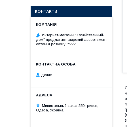
КОНТАКТИ
Интернет-магазин "Хозяйственный-
дом" предлагает широкий ассортимент
оптом и розницу. "555"
Денис
С
Ч
о
п
Минимальный заказ 250 гривен,
г
Одеса, Україна
(
з
п