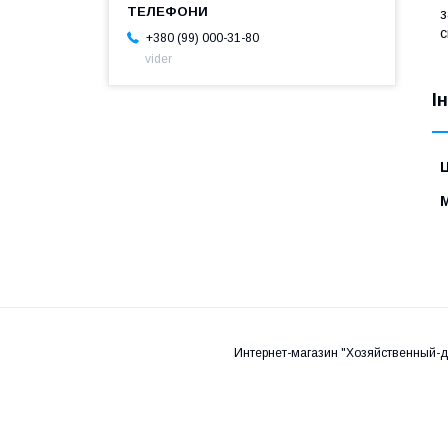
з
с
+380 (99) 000-31-80
vider
І
Ц