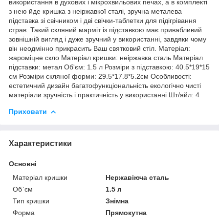
використання в духових і мікрохвильових печах, а в комплекті
з нею йде кришка з неіржавкої сталі, зручна металева
підставка зі свічником і дві свічки-таблетки для підігрівання
страв. Такий скляний марміт із підставкою має привабливий
зовнішній вигляд і дуже зручний у використанні, завдяки чому
він неодмінно прикрасить Ваш святковий стіл. Матеріал:
жароміцне скло Матеріал кришки: неіржавка сталь Матеріал
підставки: метал Об'єм: 1.5 л Розміри з підставкою: 40.5*19*15
см Розміри скляної форми: 29.5*17.8*5.2см Особливості:
естетичний дизайн багатофункціональність екологічно чисті
матеріали зручність і практичність у використанні Шт/яйл: 4
Приховати
Характеристики
Основні
Матеріал кришки
Нержавіюча сталь
Об`єм
1.5 л
Тип кришки
Знімна
Форма
Прямокутна