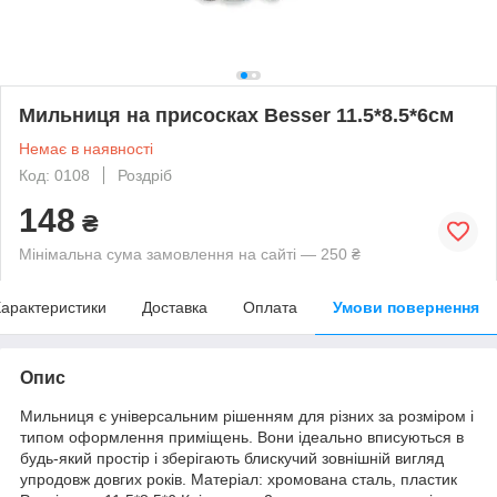
Мильниця на присосках Besser 11.5*8.5*6см
Немає в наявності
Код: 0108
Роздріб
148
₴
Мінімальна сума замовлення на сайті — 250 ₴
арактеристики
Доставка
Оплата
Умови повернення
Опис
Мильниця є універсальним рішенням для різних за розміром і
типом оформлення приміщень. Вони ідеально вписуються в
будь-який простір і зберігають блискучий зовнішній вигляд
упродовж довгих років. Матеріал: хромована сталь, пластик