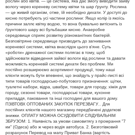
рослин або квітів. — це система, яка дає змогу виводити зайву
вологу через кореневу систему квітки та шар ґрунту. Рослина
— це живий організм, отже, їй необхідно дихати. У доступі до
кисню потребують усі частини рослини: Якщо колір із якоїсь
причини заллє квітку водою, то вона буквально витіснить із
ґрунтового шару всі бульбашки кисню. Анаеробне
середовище сприяє розвитку різноманітних бактерій.
Безповітряне середовище призводить до загнивання
кореневої системи, квітка внаслідок цього в'яне. Суть
«роботи» дренажної системи полягає в тому, щоб
здійснювати відведення зайвої вологи від рослини та давати
можливість кореневій системі дихати без проблем. Ми
постійно розширюємо асортимент продукції, тому наші
клієнти можуть бути впевнені, що знайдуть у прайс-листі всі
типи товарів господарсько-побутового призначення: щітки,
туалетні набори, відра, швабри, товари для городу, хімія для
городу, сезонні товари, господарські товари, кухонне
приладдя, паковання та інші господині для вашого дому.
ПЗІВТОВХ ОПТОВАНИХ ЗАКУПОК ПЕРЕЗВАГУ... Для
постійних клієнтів нашого магазину передбачені додаткові
знижки. ОПЛАТУ МОЖНА ОСУДОВИТИ СЛІДУВАЛЬНІМ
ЗБРУЗОМ: 1. Наявність за умови самовитягу з промрання "7
км" (Одеса) або ж через водія автобуса. 2. Безготівковий
розрахунок Перевод на мапу Приват Банка (вартість