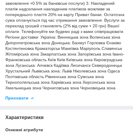
замовлення +0.5% за банківські послуги) 3. Накладений
платіж надсилання накладеним платіжом можливе за
попереднього плаття 20% на карту Приват банки. Остаточна
сума оплачується під час отримання замовлення. Вуслуги за
переклад грошей становлять (2% від суми + 20 грн) Вашої
оплати. Телефонуйте ми будемо раді з вами співпрацювати.
Регіони доставки: Україна: Винницька зона Волинська зона
Дніпропетровська зона Донецька: Бахмут Горловка Єнаківо
Костянтиновка Краматорськ Макеївка Маріуполь Славянськ
Жітомірська зона Закарпатська зона Запоріжська зона Івано-
Франковська область Київ Київ Київська зона Кировградська
зона Луганська: Алчевск Кадіївка Лисичанск Северодонецьк
Хрустальний Львівська зона: Львів Ніколевська зона Одеса
Полтавська область Рівненська зона Сумська зона
Тернополяльська зона Харківська зона Херсонська зона
Хмельницька зона Чорниговська зона Чорновицька зона
Приховати
Характеристики
Основні атрибути